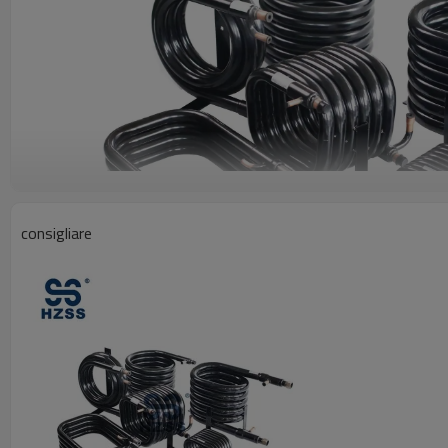
consigliare
Profilo del prodotto
Le bobine WSHP di HZSS sono realizzate appositamente per la p
caratteristiche del prodotto
1. Flusso dell'acqua nella camera d'aria e flusso di refrigerante n
calore.