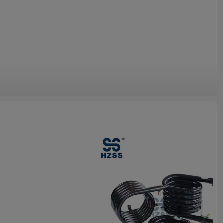
ma flessibile, compatto e ad alta efficienza.
intensità della turbolenza e il coefficiente di trasferimento del