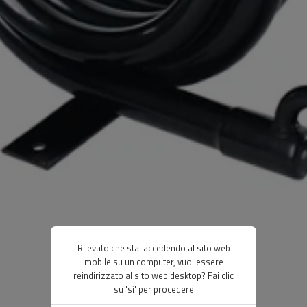
Rilevato che stai accedendo al sito web
mobile su un computer, vuoi essere
reindirizzato al sito web desktop? Fai clic
su 'sì' per procedere