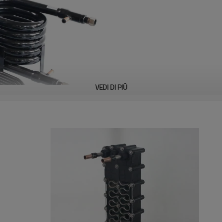
VEDI DI PIÙ
ompa di calore ad acqua come evaporatore e condensatore, con for
ell'intervallo tra la bobina interna e quella esterna, per aumentare l'