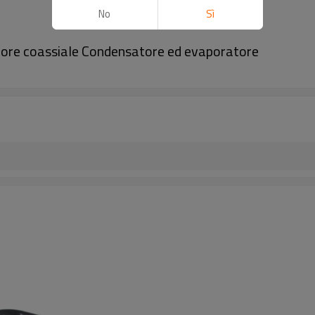
No
Sì
re coassiale Condensatore ed evaporatore