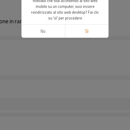
Rilevato che stai accedendo al sito web
mobile su un computer, vuoi essere
reindirizzato al sito web desktop? Fai clic
su 'sì' per procedere
ne in rame puro senza corrosione
No
Sì