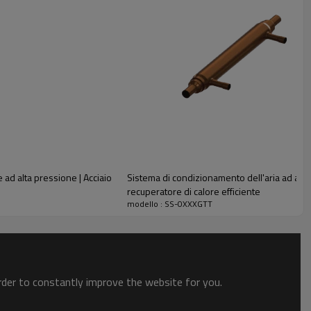
ra a spirale. La speciale struttura a scanalatura a spirale della
 ad alta pressione | Acciaio
Sistema di condizionamento dell'aria ad alt
recuperatore di calore efficiente
modello : SS-0XXXGTT
ambiatore di calore coassiale sono stabili e presentano una
 ostruirsi. Il passaggio dell'acqua è pulito perché le
 è facile da controllare. Inoltre, presenta un rischio minimo di
order to constantly improve the website for you.