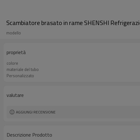
Scambiatore brasato in rame SHENSHI Refrigerazio
modello
proprietà
colore
materiale del tubo
Personalizzato
valutare
AGGIUNGI RECENSIONE
Descrizione Prodotto