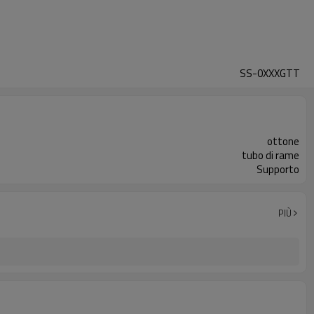
SS-0XXXGTT
ottone
tubo di rame
Supporto
PIÙ