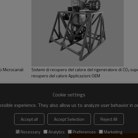
e resistenza alla corrosione, in grado di sopportare vari ambienti diffi
ambio termico efficiente, riducendo il consumo di energia e migliorando 
rre il peso dello scambiatore di calore e diminuire il carico dell'aeromob
ce al minimo il volume, facilitando la disposizione e l'ottimizzazione
corrosione, prestazioni ad alte e basse temperature, garantendo un fun
o Microcanali
Sistemi di recupero del calore del rigeneratore di CO₂ sup
recupero del calore Applicazioni OEM
Cookie settings
sible experience. They also allow us to analyze user behavior in 
Accept all
Accept Selection
Reject All
Necessary
Analytics
Preferences
Marketing