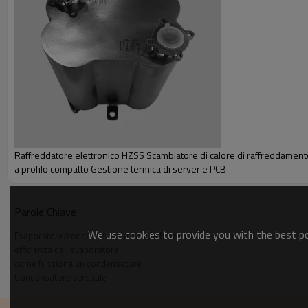
Caratteristiche
1.Resistenza alla corrosione: la lega di titanio offre un'eccellent
2. Elevata efficienza: utilizza strutture a microcanali per uno sc
3. Leggero: utilizza materiali leggeri e ad alta resistenza per ridu
4. Elevata compattezza: presenta una struttura compatta che ridu
5. Elevata affidabilità: presenta un'eccezionale resistenza alla 
Raffreddatore elettronico HZSS Scambiatore di calore di raffreddament
a profilo compatto Gestione termica di server e PCB
Principio di funzionamento
Parole Chiave
We use cookies to provide you with the best pos
Evaporatore/condensatore a doppia funzione
efficienza dell'evaporatore
come funziona un condensatore
Condensatore versatile