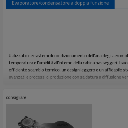
Evaporatore/condensatore a doppia funzione
Utilizzato nei sistemi di condizionamento dell'aria degli aeromobi
temperatura e l'umidità all'interno della cabina passeggeri. I su
efficiente scambio termico, un design leggero e un'affidabile sta
avanzati e processi di produzione con saldatura a diffusione ve
resistenza alle alte temperature, resistenza alla corrosione ed e
calore, garantendo il comfort dei passeggeri e la sicurezza del v
consigliare