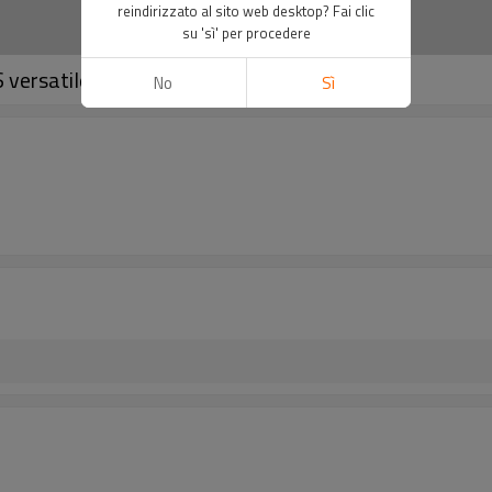
reindirizzato al sito web desktop? Fai clic
su 'sì' per procedere
 versatile
No
Sì