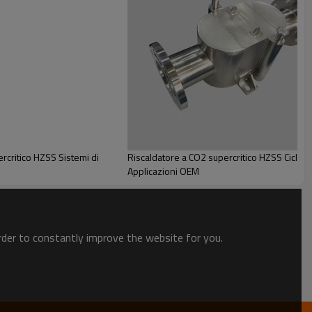
cili nel settore aerospaziale.
l'efficienza nell'utilizzo dell'energia.
ile.
 all'interno del velivolo.
zionamento stabile in vari ambienti difficili.
ercritico HZSS Sistemi di
Riscaldatore a CO2 supercritico HZSS Cicli 
Applicazioni OEM
order to constantly improve the website for you.