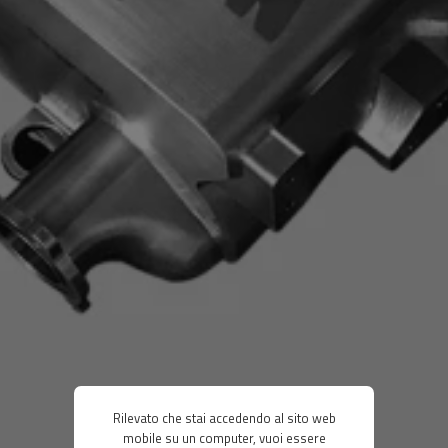
Rilevato che stai accedendo al sito web
mobile su un computer, vuoi essere