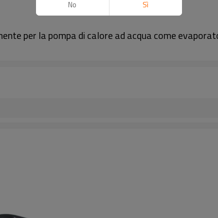
No
Sì
ente per la pompa di calore ad acqua come evaporat