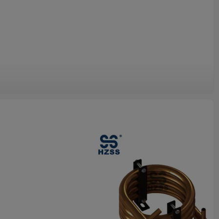
ma flessibile, compatto e ad alta efficienza.
intensità della turbolenza e il coefficiente di trasferimento del