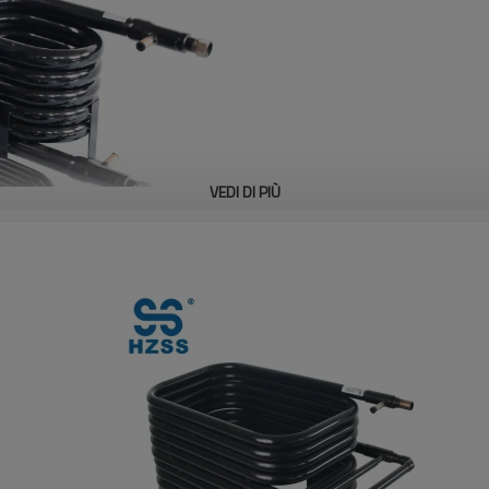
VEDI DI PIÙ
ompa di calore ad acqua come evaporatore e condensatore, con for
ell'intervallo tra la bobina interna e quella esterna, per aumentare l'