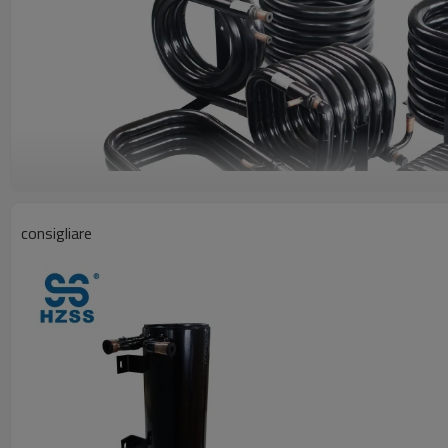
consigliare
Profilo del prodotto
Le bobine WSHP di HZSS sono realizzate appositamente per la p
caratteristiche del prodotto
1. Flusso dell'acqua nella camera d'aria e flusso di refrigerante n
calore.